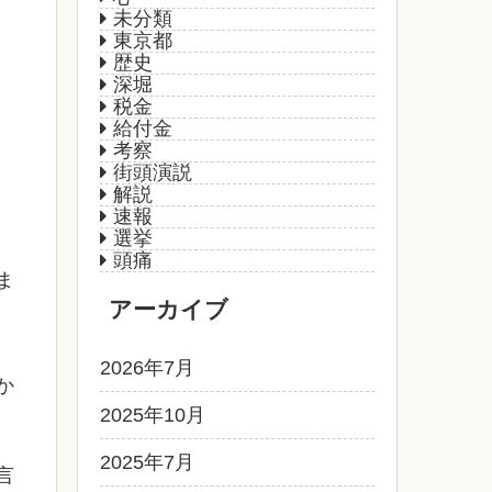
未分類
東京都
歴史
深堀
税金
給付金
考察
街頭演説
解説
速報
選挙
頭痛
ま
アーカイブ
2026年7月
か
2025年10月
2025年7月
言