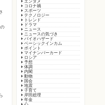
エンタメ
コロナ禍
スポーツ
さ
テクノロジー
トレンド
ドラマ
川の
ニュース
ニュースの気づき
バイオハザード
ベーシックインカム
ポイント
マイナンバーカード
ロシア
予想
体調
内閣
動物
国会
地震
子育て
岸田総理
ら
年金
心