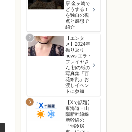
康 金ヶ崎で
どうする！
を独自の視
点と感想で
紹介
【エンタ
メ】2024年
振り返り
news エラ・
フレイヤさ
ん 初の紙の
写真集「百
花繚乱」お
渡しイベン
トに参加
【Xで話題】
東海道・山
陽新幹線線
新幹線の
「弱冷房
車」につい