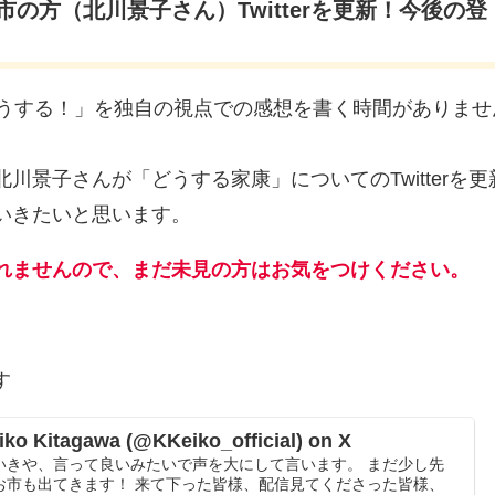
市の方（北川景子さん）Twitterを更新！今後の登
どうする！」を独自の視点での感想を書く時間がありませ
景子さんが「どうする家康」についてのTwitterを更
いきたいと思います。
れませんので、まだ未見の方はお気をつけください。
す
o Kitagawa (@KKeiko_official) on X
いきや、言って良いみたいで声を大にして言います。 まだ少し先
お市も出てきます！ 来て下った皆様、配信見てくださった皆様、