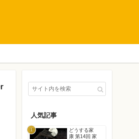
r
人気記事
どうする家
康 第14回 家